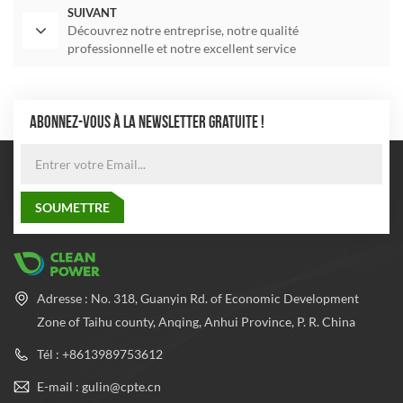
SUIVANT
Découvrez notre entreprise, notre qualité
professionnelle et notre excellent service
ABONNEZ-VOUS À LA NEWSLETTER GRATUITE !
Adresse : No. 318, Guanyin Rd. of Economic Development
Zone of Taihu county, Anqing, Anhui Province, P. R. China
Tél : +8613989753612
E-mail : gulin@cpte.cn