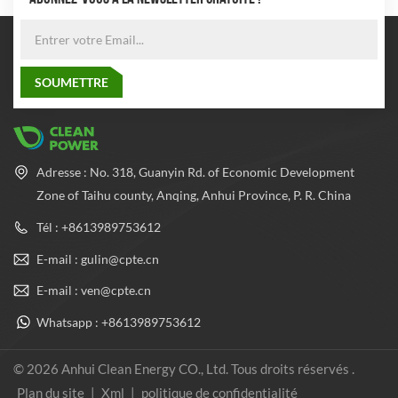
Adresse : No. 318, Guanyin Rd. of Economic Development
Zone of Taihu county, Anqing, Anhui Province, P. R. China
Tél : +8613989753612
E-mail : gulin@cpte.cn
E-mail : ven@cpte.cn
Whatsapp : +8613989753612
© 2026 Anhui Clean Energy CO., Ltd. Tous droits réservés .
Plan du site
|
Xml
|
politique de confidentialité