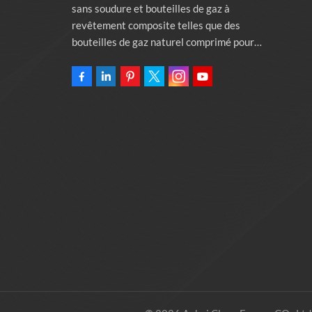
sans soudure et bouteilles de gaz à
revêtement composite telles que des
bouteilles de gaz naturel comprimé pour
véhicules, des bouteilles de gaz industriels et
des bouteilles de lutte contre l'incendie.
L'entreprise s'engage à fournir des solutions
d'énergie verte pour l'automobile. Programmes
et services de soutien à la protection de
l'environnement associés. Posséder une usine
de 46 000 mètres carrés Anhui Clean Energy
Co., Ltd.