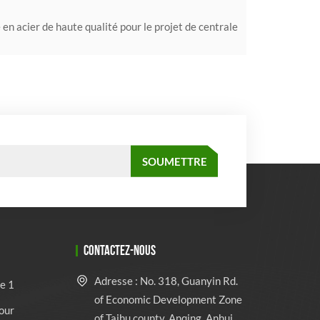
 en acier de haute qualité pour le projet de centrale
CONTACTEZ-NOUS
Adresse : No. 318, Guanyin Rd.
e 1
of Economic Development Zone
our
of Taihu county, Anqing, Anhui