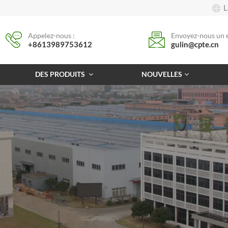
L
Appelez-nous :
Envoyez-nous un e
+8613989753612
gulin@cpte.cn
DES PRODUITS
NOUVELLES