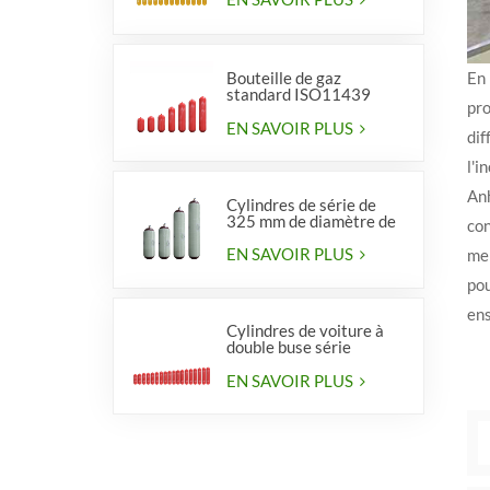
En 
Bouteille de gaz
standard ISO11439
pro
série 406, type 1
EN SAVOIR PLUS
dif
l'i
An
Cylindres de série de
325 mm de diamètre de
con
haute qualité pour
véhicules
EN SAVOIR PLUS
mei
po
ens
Cylindres de voiture à
double buse série
diamètre 406 mm
EN SAVOIR PLUS