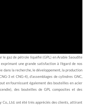
 le gaz de pétrole liquéfié (GPL) en Arabie Saoudite
 exprimant une grande satisfaction à l'égard de nos
ée dans la recherche, le développement, la production
 CNG-3 et CNG-4), d'assemblages de cylindres GNC,
ut en fournissant également des bouteilles en acier
'incendie), des bouteilles de GPL composites et des
Co., Ltd. ont été très appréciés des clients, attirant