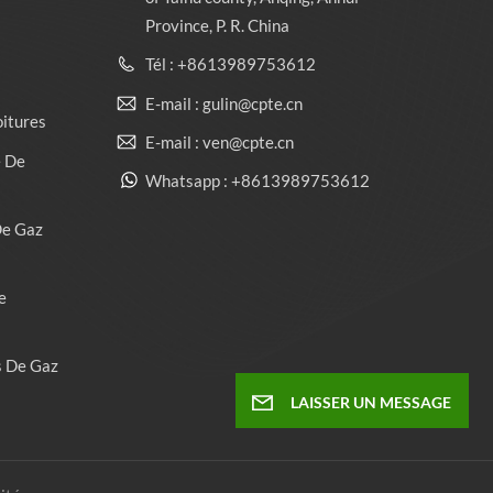
Province, P. R. China
Tél : +8613989753612
E-mail : gulin@cpte.cn
oitures
E-mail : ven@cpte.cn
e De
Whatsapp : +8613989753612
De Gaz
e
s De Gaz
LAISSER UN MESSAGE