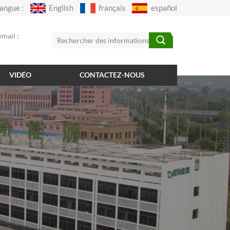
angue :
English
français
español
mail :
VIDÉO
CONTACTEZ-NOUS