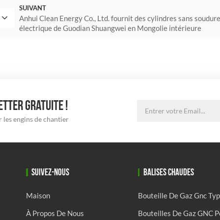
SUIVANT
Anhui Clean Energy Co., Ltd. fournit des cylindres sans soudure
électrique de Guodian Shuangwei en Mongolie intérieure
TTER GRATUITE !
 les engins de chantier
SUIVEZ-NOUS
BALISES CHAUDES
Maison
Bouteille De Gaz Gnc Typ
À Propos De Nous
Bouteilles De Gaz GNC P