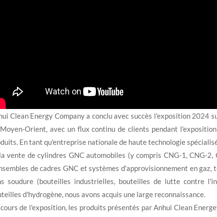
ui Clean Energy Company a conclu avec succès l'exposition 2024 sur
Moyen-Orient, avec un flux continu de clients pendant l'exposition
duits. En tant qu'entreprise nationale de haute technologie spécialis
 la vente de cylindres GNC automobiles (y compris CNG-1, CNG-2,
nsembles de cadres GNC et systèmes d'approvisionnement en gaz, to
s soudure (bouteilles industrielles, bouteilles de lutte contre l
teilles d'hydrogène, nous avons acquis une large reconnaissance.
cours de l'exposition, les produits présentés par Anhui Clean Energey 