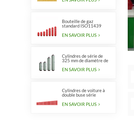
Bouteille de gaz
standard ISO11439
série 406, type 1
EN SAVOIR PLUS
Cylindres de série de
325 mm de diamètre de
haute qualité pour
véhicules
EN SAVOIR PLUS
Cylindres de voiture à
double buse série
diamètre 406 mm
EN SAVOIR PLUS