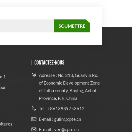
CONTACTEZ-NOUS
Adresse : No. 318, Guanyin Rd.
e 1
of Economic Development Zone
our
of Taihu county, Anqing, Anhui
Province, P. R. China
Tél : +8613989753612
E-mail : gulin@cpte.cn
oitures
E-mail : ven@cpte.cn