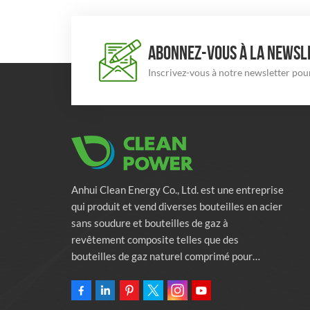
ABONNEZ-VOUS À LA NEWSLE
Inscrivez-vous à notre newsletter pour
Anhui Clean Energy Co., Ltd. est une entreprise
qui produit et vend diverses bouteilles en acier
sans soudure et bouteilles de gaz à
revêtement composite telles que des
bouteilles de gaz naturel comprimé pour
véhicules, des bouteilles de gaz industriels et
des bouteilles de lutte contre l'incendie.
L'entreprise s'engage à fournir des solutions