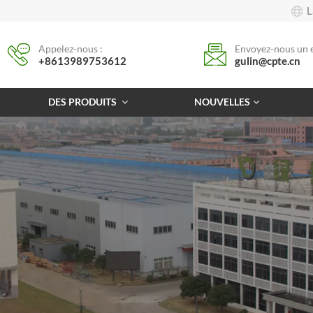
L
Appelez-nous :
Envoyez-nous un e
+8613989753612
gulin@cpte.cn
DES PRODUITS
NOUVELLES