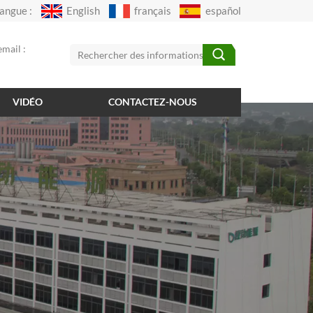
angue :
English
français
español
mail :
VIDÉO
CONTACTEZ-NOUS