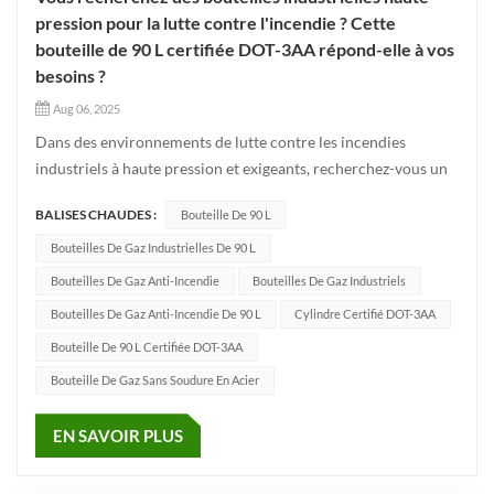
pression pour la lutte contre l'incendie ? Cette
bouteille de 90 L certifiée DOT-3AA répond-elle à vos
besoins ?
Aug 06, 2025
Dans des environnements de lutte contre les incendies
industriels à haute pression et exigeants, recherchez-vous un
fiable et durable cylindre?Ce 90L certifié DOT-3AA cylindre
BALISES CHAUDES :
Bouteille De 90 L
anti-incendie industriel est fait de acier haute résistance
4130X (30CrMo) avec une épaisseur de paroi minimale de 7,1
Bouteilles De Gaz Industrielles De 90 L
mm, a...
Bouteilles De Gaz Anti-Incendie
Bouteilles De Gaz Industriels
Bouteilles De Gaz Anti-Incendie De 90 L
Cylindre Certifié DOT-3AA
Bouteille De 90 L Certifiée DOT-3AA
Bouteille De Gaz Sans Soudure En Acier
EN SAVOIR PLUS