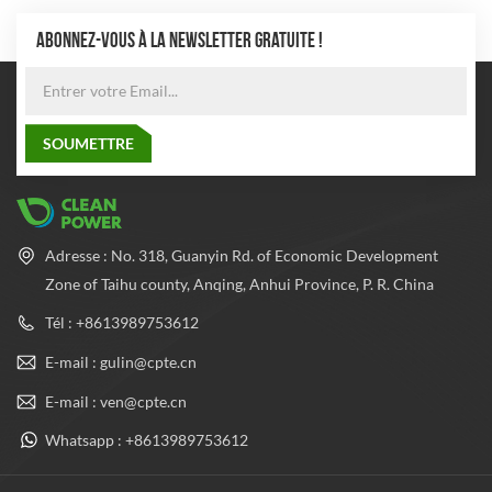
ABONNEZ-VOUS À LA NEWSLETTER GRATUITE !
Adresse : No. 318, Guanyin Rd. of Economic Development
Zone of Taihu county, Anqing, Anhui Province, P. R. China
Tél : +8613989753612
E-mail : gulin@cpte.cn
E-mail : ven@cpte.cn
Whatsapp : +8613989753612