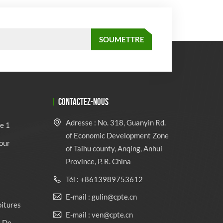
CONTACTEZ-NOUS
Adresse : No. 318, Guanyin Rd.
e 1
of Economic Development Zone
our
of Taihu county, Anqing, Anhui
Province, P. R. China
Tél : +8613989753612
E-mail : gulin@cpte.cn
oitures
E-mail : ven@cpte.cn
e De