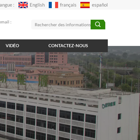
angue :
English
français
español
mail :
VIDÉO
CONTACTEZ-NOUS