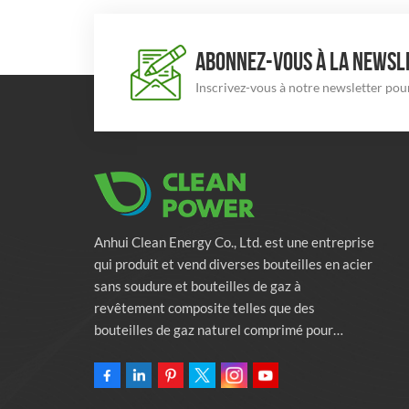
ABONNEZ-VOUS À LA NEWSLE
Inscrivez-vous à notre newsletter pour
Anhui Clean Energy Co., Ltd. est une entreprise
qui produit et vend diverses bouteilles en acier
sans soudure et bouteilles de gaz à
revêtement composite telles que des
bouteilles de gaz naturel comprimé pour
véhicules, des bouteilles de gaz industriels et
des bouteilles de lutte contre l'incendie.
L'entreprise s'engage à fournir des solutions