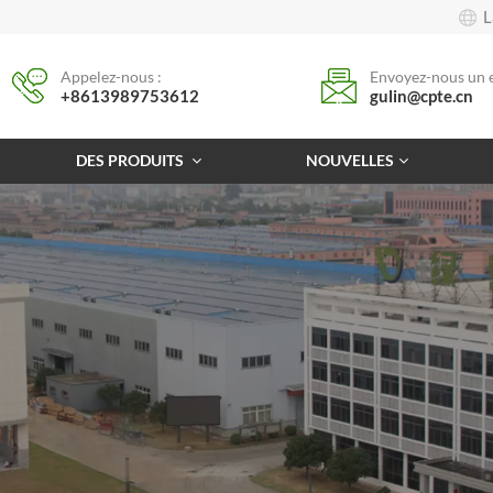
L
Appelez-nous :
Envoyez-nous un e
+8613989753612
gulin@cpte.cn
DES PRODUITS
NOUVELLES