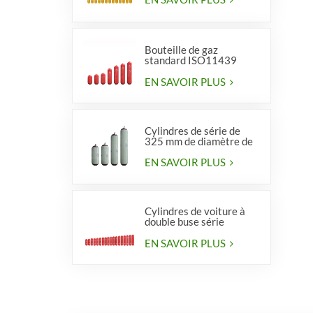
Bouteille de gaz
standard ISO11439
série 406, type 1
EN SAVOIR PLUS
Cylindres de série de
325 mm de diamètre de
haute qualité pour
véhicules
EN SAVOIR PLUS
Cylindres de voiture à
double buse série
diamètre 406 mm
EN SAVOIR PLUS