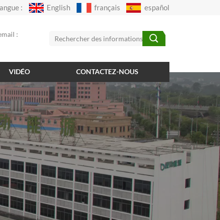
angue :
English
français
español
mail :
VIDÉO
CONTACTEZ-NOUS