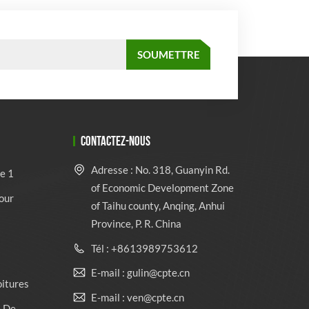
CONTACTEZ-NOUS
Adresse : No. 318, Guanyin Rd.
e 1
of Economic Development Zone
our
of Taihu county, Anqing, Anhui
Province, P. R. China
Tél : +8613989753612
E-mail : gulin@cpte.cn
oitures
E-mail : ven@cpte.cn
e De