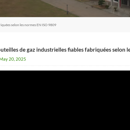
abriquées selon les normes EN ISO 9809
uteilles de gaz industrielles fiables fabriquées selon
May 20, 2025