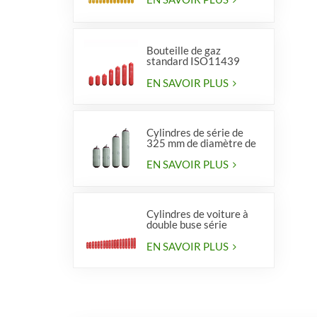
Bouteille de gaz
standard ISO11439
série 406, type 1
EN SAVOIR PLUS
Cylindres de série de
325 mm de diamètre de
haute qualité pour
véhicules
EN SAVOIR PLUS
Cylindres de voiture à
double buse série
diamètre 406 mm
EN SAVOIR PLUS