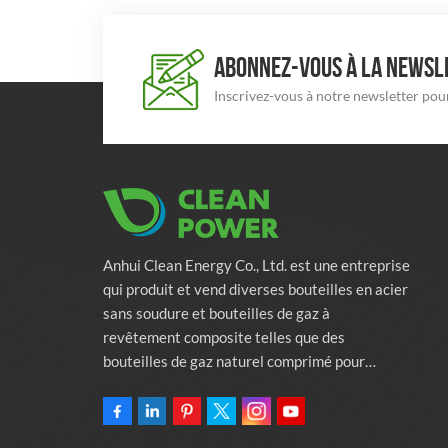
ABONNEZ-VOUS À LA NEWSLE
Inscrivez-vous à notre newsletter pour
Anhui Clean Energy Co., Ltd. est une entreprise
qui produit et vend diverses bouteilles en acier
sans soudure et bouteilles de gaz à
revêtement composite telles que des
bouteilles de gaz naturel comprimé pour
véhicules, des bouteilles de gaz industriels et
des bouteilles de lutte contre l'incendie.
L'entreprise s'engage à fournir des solutions