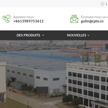
L
Appelez-nous :
Envoyez-nous un e
+8613989753612
gulin@cpte.cn
DES PRODUITS
NOUVELLES