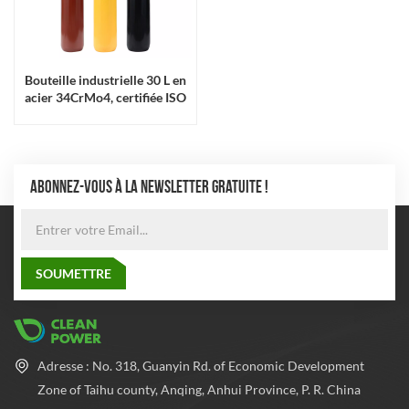
Bouteille industrielle 30 L en
acier 34CrMo4, certifiée ISO
ABONNEZ-VOUS À LA NEWSLETTER GRATUITE !
Adresse : No. 318, Guanyin Rd. of Economic Development
Zone of Taihu county, Anqing, Anhui Province, P. R. China