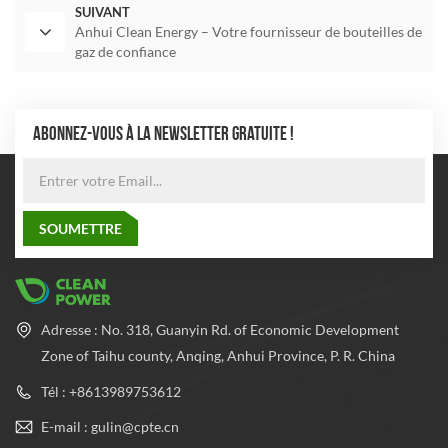
SUIVANT
Anhui Clean Energy – Votre fournisseur de bouteilles de
gaz de confiance
ABONNEZ-VOUS À LA NEWSLETTER GRATUITE !
Adresse : No. 318, Guanyin Rd. of Economic Development
Zone of Taihu county, Anqing, Anhui Province, P. R. China
Tél : +8613989753612
E-mail : gulin@cpte.cn