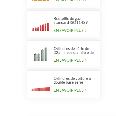
Bouteille de gaz
standard ISO11439
série 406, type 1
EN SAVOIR PLUS
Cylindres de série de
325 mm de diamètre de
haute qualité pour
véhicules
EN SAVOIR PLUS
Cylindres de voiture à
double buse série
diamètre 406 mm
EN SAVOIR PLUS