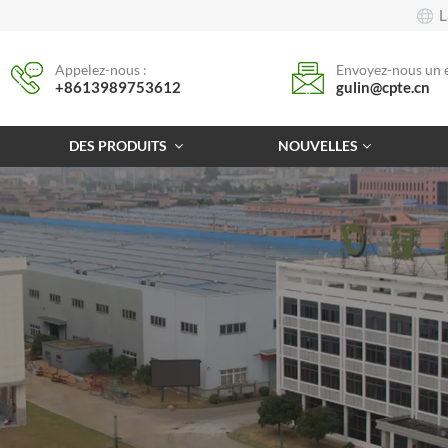
L
Appelez-nous :
Envoyez-nous un e
+8613989753612
gulin@cpte.cn
DES PRODUITS
NOUVELLES