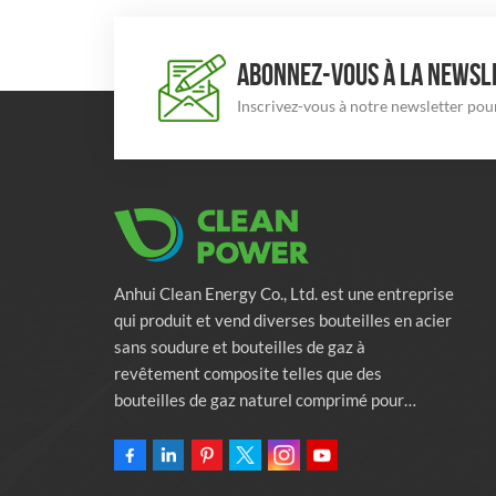
ABONNEZ-VOUS À LA NEWSLE
Inscrivez-vous à notre newsletter pour
Anhui Clean Energy Co., Ltd. est une entreprise
qui produit et vend diverses bouteilles en acier
sans soudure et bouteilles de gaz à
revêtement composite telles que des
bouteilles de gaz naturel comprimé pour
véhicules, des bouteilles de gaz industriels et
des bouteilles de lutte contre l'incendie.
L'entreprise s'engage à fournir des solutions