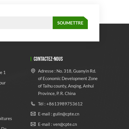
CONTACTEZ-NOUS
Adresse : No. 318, Guanyin Rd.
e 1
of Economic Development Zone
our
of Taihu county, Anqing, Anhui
Province, P. R. China
Tél : +8613989753612
E-mail : gulin@cpte.cn
oitures
E-mail : ven@cpte.cn
e De