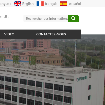
angue :
English
français
español
mail :
VIDÉO
CONTACTEZ-NOUS