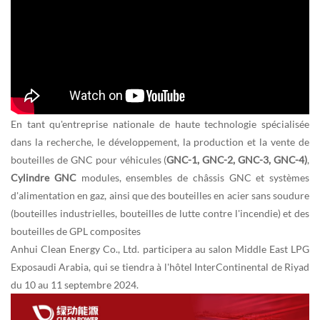
En tant qu'entreprise nationale de haute technologie spécialisée
dans la recherche, le développement, la production et la vente de
bouteilles de GNC pour véhicules (
GNC-1, GNC-2, GNC-3, GNC-4)
,
Cylindre GNC
modules, ensembles de châssis GNC et systèmes
d'alimentation en gaz, ainsi que des bouteilles en acier sans soudure
(bouteilles industrielles, bouteilles de lutte contre l'incendie) et des
bouteilles de GPL composites
Anhui Clean Energy Co., Ltd. participera au salon Middle East LPG
Exposaudi Arabia, qui se tiendra à l'hôtel InterContinental de Riyad
du 10 au 11 septembre 2024.