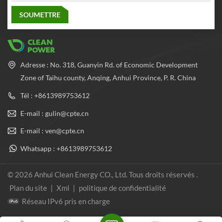
Adresse : No. 318, Guanyin Rd. of Economic Development
Zone of Taihu county, Anqing, Anhui Province, P. R. China
Tél : +8613989753612
E-mail : gulin@cpte.cn
E-mail : ven@cpte.cn
Whatsapp : +8613989753612
© 2026 Anhui Clean Energy CO., Ltd. Tous droits réservés .
Plan du site
|
Xml
|
politique de confidentialité
Réseau IPv6 pris en charge