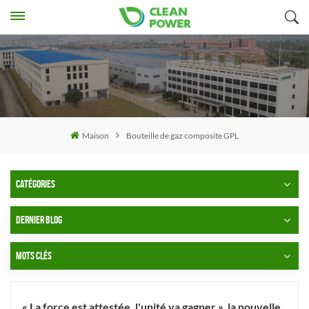
Maison
Bouteille de gaz composite GPL
CATÉGORIES
DERNIER BLOG
MOTS CLÉS
« La force est attestée, l'unité va gagner », la nouvelle