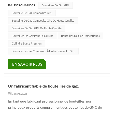
gaz GNC, bouteilles de gaz industriels, bouteilles de gaz GPL,
BALISES CHAUDES :
Bouteilles De Gaz GPL
bouteilles d'hydrogène. Nous produisons des bouteilles
composites GPL dans le strict respect des normes internatio...
Bouteille De Gaz Composite GPL
Bouteille De Gaz Composite GPL De Haute Qualité
Bouteilles De Gaz GPL De Haute Qualité
Bouteilles De Gaz Pour La Cuisine
Bouteilles De Gaz Domestiques
Cylindre Basse Pression
Bouteille De Gaz Composite À Faible Teneur En GPL
EN SAVOIR PLUS
Un fabricant fiable de bouteilles de gaz.
Jan 08, 2025
En tant que fabricant professionnel de bouteilles, nos
principaux produits comprennent des bouteilles de GNC de
haute qualité, des bouteilles composites GPL, des bouteilles