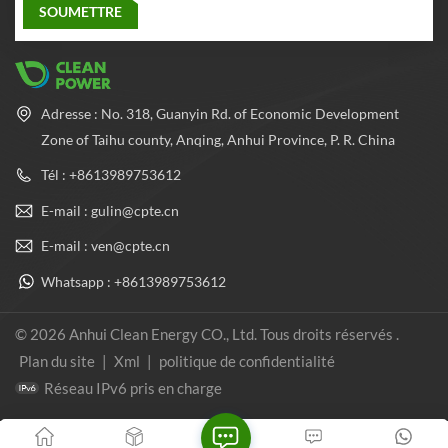
Adresse : No. 318, Guanyin Rd. of Economic Development
Zone of Taihu county, Anqing, Anhui Province, P. R. China
Tél : +8613989753612
E-mail : gulin@cpte.cn
E-mail : ven@cpte.cn
Whatsapp : +8613989753612
© 2026 Anhui Clean Energy CO., Ltd. Tous droits réservés .
Plan du site
|
Xml
|
politique de confidentialité
Réseau IPv6 pris en charge