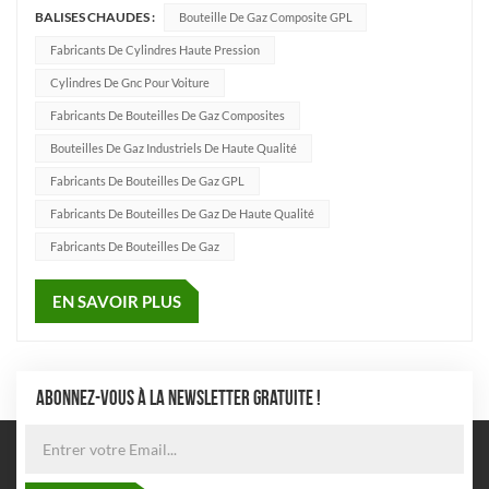
BALISES CHAUDES :
Bouteille De Gaz Composite GPL
industrielles et des bouteilles d'hydrogène. Cylindre
composite GPL: Conçu pour le stockage et le transport du gaz
Fabricants De Cylindres Haute Pression
de pétrol...
Cylindres De Gnc Pour Voiture
Fabricants De Bouteilles De Gaz Composites
Bouteilles De Gaz Industriels De Haute Qualité
Fabricants De Bouteilles De Gaz GPL
Fabricants De Bouteilles De Gaz De Haute Qualité
Fabricants De Bouteilles De Gaz
EN SAVOIR PLUS
ABONNEZ-VOUS À LA NEWSLETTER GRATUITE !