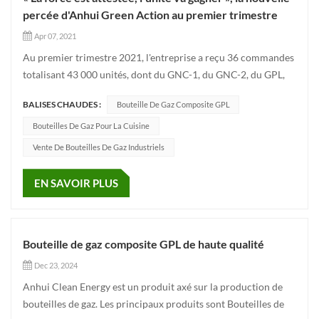
percée d'Anhui Green Action au premier trimestre
Apr 07, 2021
Au premier trimestre 2021, l'entreprise a reçu 36 commandes
totalisant 43 000 unités, dont du GNC-1, du GNC-2, du GPL,
des bouteilles industrielles et des bouteilles incendiaires. Tout
BALISES CHAUDES :
Bouteille De Gaz Composite GPL
est difficile au début, non seulement pour un bon début
d'année 2021, mais aussi pour que le travail de l'entrepris...
Bouteilles De Gaz Pour La Cuisine
Vente De Bouteilles De Gaz Industriels
EN SAVOIR PLUS
Bouteille de gaz composite GPL de haute qualité
Dec 23, 2024
Anhui Clean Energy est un produit axé sur la production de
bouteilles de gaz. Les principaux produits sont Bouteilles de