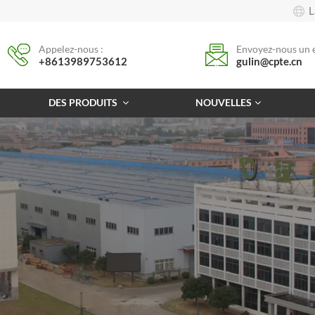
L
Appelez-nous :
Envoyez-nous un e
+8613989753612
gulin@cpte.cn
DES PRODUITS
NOUVELLES