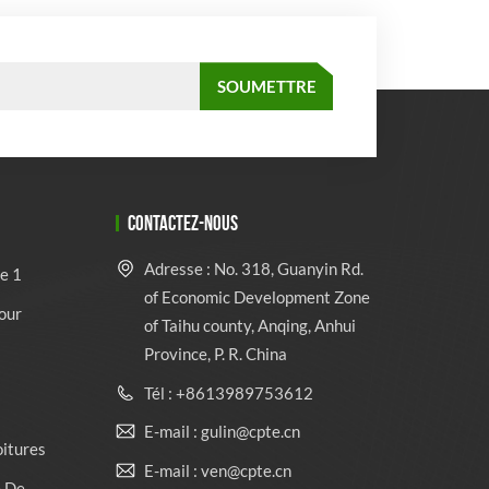
CONTACTEZ-NOUS
Adresse : No. 318, Guanyin Rd.
e 1
of Economic Development Zone
our
of Taihu county, Anqing, Anhui
Province, P. R. China
Tél : +8613989753612
E-mail : gulin@cpte.cn
oitures
E-mail : ven@cpte.cn
e De