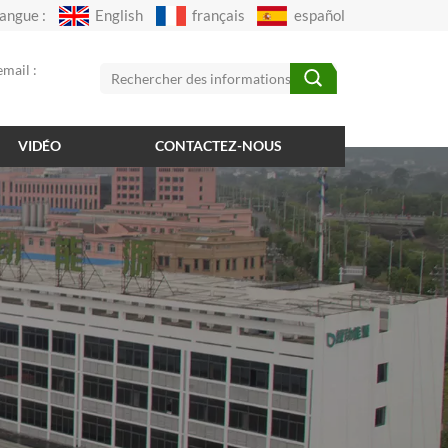
angue :
English
français
español
mail :
VIDÉO
CONTACTEZ-NOUS