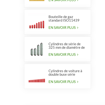
Bouteille de gaz
standard ISO11439
série 406, type 1
EN SAVOIR PLUS
Cylindres de série de
325 mm de diamètre de
haute qualité pour
véhicules
EN SAVOIR PLUS
Cylindres de voiture à
double buse série
diamètre 406 mm
EN SAVOIR PLUS