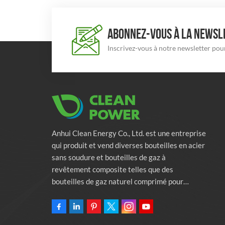
ABONNEZ-VOUS À LA NEWSLE
Inscrivez-vous à notre newsletter pour
Anhui Clean Energy Co., Ltd. est une entreprise
qui produit et vend diverses bouteilles en acier
sans soudure et bouteilles de gaz à
revêtement composite telles que des
bouteilles de gaz naturel comprimé pour
véhicules, des bouteilles de gaz industriels et
des bouteilles de lutte contre l'incendie.
L'entreprise s'engage à fournir des solutions