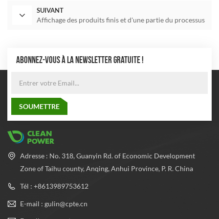
SUIVANT
Affichage des produits finis et d'une partie du processus
ABONNEZ-VOUS À LA NEWSLETTER GRATUITE !
Adresse : No. 318, Guanyin Rd. of Economic Development
Zone of Taihu county, Anqing, Anhui Province, P. R. China
Tél : +8613989753612
E-mail : gulin@cpte.cn