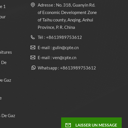
Adresse : No. 318, Guanyin Rd.
e 1
of Economic Development Zone
our
of Taihu county, Anqing, Anhui
Province, P. R. China
Tél : +8613989753612
E-mail : gulin@cpte.cn
oitures
E-mail : ven@cpte.cn
e De
Whatsapp : +8613989753612
De Gaz
e
s De Gaz
LAISSER UN MESSAGE