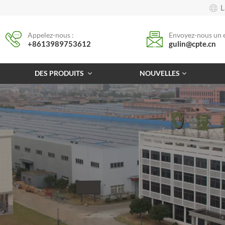
L
Appelez-nous :
Envoyez-nous un e
+8613989753612
gulin@cpte.cn
DES PRODUITS
NOUVELLES