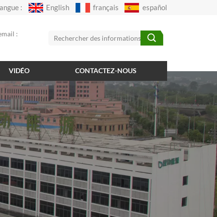
angue :
English
français
español
mail :
VIDÉO
CONTACTEZ-NOUS