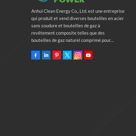
Anhui Clean Energy Co., Ltd. est une entreprise
qui produit et vend diverses bouteilles en acier
sans soudure et bouteilles de gaz à
revêtement composite telles que des
bouteilles de gaz naturel comprimé pour
véhicules, des bouteilles de gaz industriels et
des bouteilles de lutte contre l'incendie.
L'entreprise s'engage à fournir des solutions
d'énergie verte pour l'automobile. Programmes
et services de soutien à la protection de
l'environnement associés. Posséder une usine
de 46 000 mètres carrés Anhui Clean Energy
Co., Ltd.