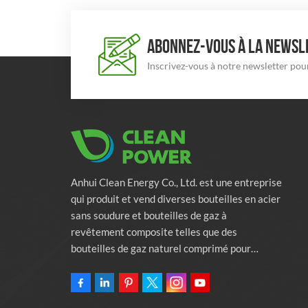
ABONNEZ-VOUS À LA NEWSLE
Inscrivez-vous à notre newsletter pour
Anhui Clean Energy Co., Ltd. est une entreprise
qui produit et vend diverses bouteilles en acier
sans soudure et bouteilles de gaz à
revêtement composite telles que des
bouteilles de gaz naturel comprimé pour
véhicules, des bouteilles de gaz industriels et
des bouteilles de lutte contre l'incendie.
L'entreprise s'engage à fournir des solutions