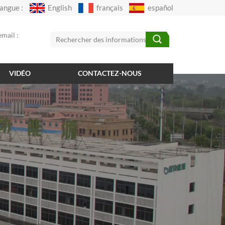
angue :
English
français
español
mail :
VIDÉO
CONTACTEZ-NOUS