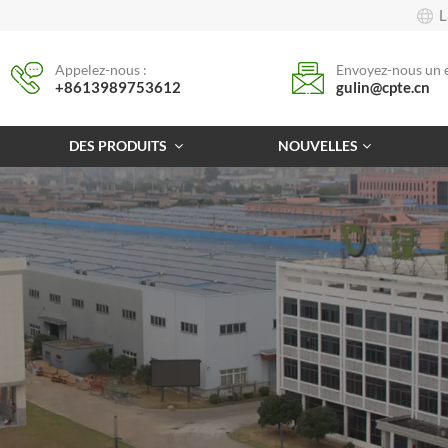
L
Appelez-nous :
Envoyez-nous un e
+8613989753612
gulin@cpte.cn
DES PRODUITS
NOUVELLES