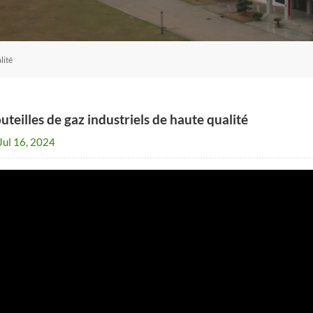
lité
uteilles de gaz industriels de haute qualité
Jul 16, 2024