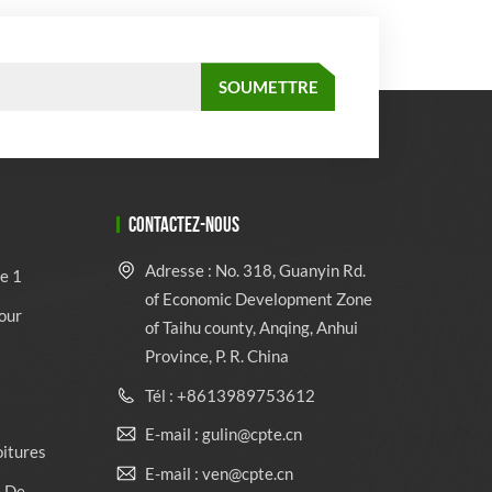
CONTACTEZ-NOUS
Adresse : No. 318, Guanyin Rd.
e 1
of Economic Development Zone
our
of Taihu county, Anqing, Anhui
Province, P. R. China
Tél : +8613989753612
E-mail : gulin@cpte.cn
oitures
E-mail : ven@cpte.cn
e De