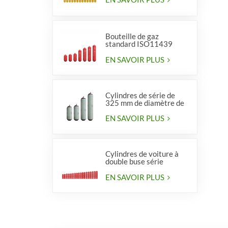
Bouteille de gaz
standard ISO11439
série 406, type 1
EN SAVOIR PLUS
Cylindres de série de
325 mm de diamètre de
haute qualité pour
véhicules
EN SAVOIR PLUS
Cylindres de voiture à
double buse série
diamètre 406 mm
EN SAVOIR PLUS