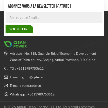
ABONNEZ-VOUS À LA NEWSLETTER GRATUITE !
Adresse : No. 318, Guanyin Rd. of Economic Development
Zone of Taihu county, Anqing, Anhui Province, P. R. China
Tél : +8613989753612
E-mail : gulin@cpte.cn
E-mail : ven@cpte.cn
Whatsapp : +8613989753612
© 2026 Anhui Clean Energy CO., Ltd. Tous droits réservés .