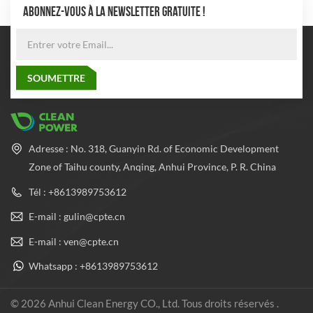
ABONNEZ-VOUS À LA NEWSLETTER GRATUITE !
Adresse : No. 318, Guanyin Rd. of Economic Development
Zone of Taihu county, Anqing, Anhui Province, P. R. China
Tél : +8613989753612
E-mail : gulin@cpte.cn
E-mail : ven@cpte.cn
Whatsapp : +8613989753612
© 2026 Anhui Clean Energy CO., Ltd. Tous droits réservés .