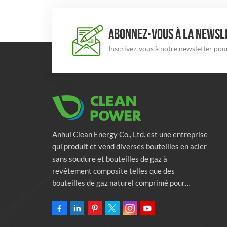
ABONNEZ-VOUS À LA NEWSLE
Inscrivez-vous à notre newsletter pour
Anhui Clean Energy Co., Ltd. est une entreprise
qui produit et vend diverses bouteilles en acier
sans soudure et bouteilles de gaz à
revêtement composite telles que des
bouteilles de gaz naturel comprimé pour
véhicules, des bouteilles de gaz industriels et
des bouteilles de lutte contre l'incendie.
L'entreprise s'engage à fournir des solutions