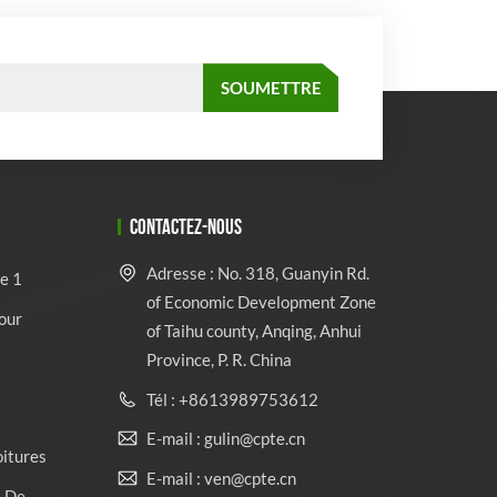
CONTACTEZ-NOUS
Adresse : No. 318, Guanyin Rd.
e 1
of Economic Development Zone
our
of Taihu county, Anqing, Anhui
Province, P. R. China
Tél : +8613989753612
E-mail : gulin@cpte.cn
oitures
E-mail : ven@cpte.cn
e De