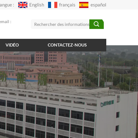
angue :
English
français
español
mail :
VIDÉO
CONTACTEZ-NOUS