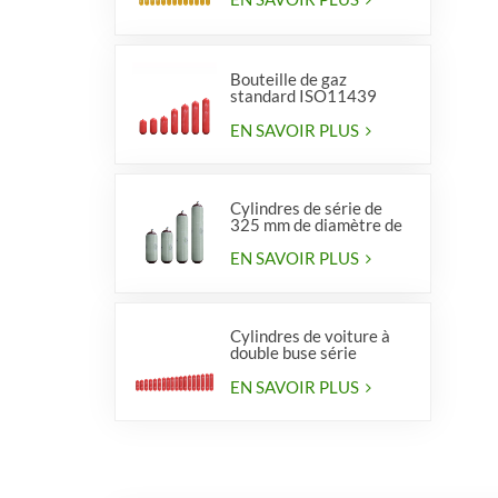
Bouteille de gaz
standard ISO11439
série 406, type 1
EN SAVOIR PLUS
Cylindres de série de
325 mm de diamètre de
haute qualité pour
véhicules
EN SAVOIR PLUS
Cylindres de voiture à
double buse série
diamètre 406 mm
EN SAVOIR PLUS