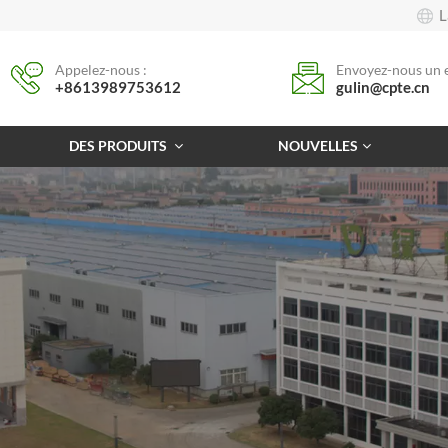
L
Appelez-nous :
Envoyez-nous un e
+8613989753612
gulin@cpte.cn
DES PRODUITS
NOUVELLES