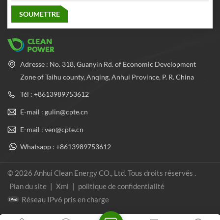
Adresse : No. 318, Guanyin Rd. of Economic Development
Zone of Taihu county, Anqing, Anhui Province, P. R. China
Tél : +8613989753612
E-mail : gulin@cpte.cn
E-mail : ven@cpte.cn
Whatsapp : +8613989753612
© 2026 Anhui Clean Energy CO., Ltd. Tous droits réservés .
Plan du site
|
Xml
|
politique de confidentialité
Réseau IPv6 pris en charge