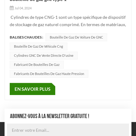
Jul 04, 2024
Cylindres de type CNG-1 sont un type spécifique de dispositif
de stockage de gaz naturel comprimé. En termes de matériaux,
des matériaux à haute résistance répondant aux normes et
BALISES CHAUDES :
Bouteille De Gaz De Voiture De GNC
spécifications pertinentes, tels que le 30CrMo, sont
généralement utilisés pour garantir leur sécurité et leu...
Bouteille De Gaz De Véhicule Cng
Cylindres GNC De Vente Directe D'usine
Fabricant De Bouteilles De Gaz
Fabricants De Bouteilles De Gaz Haute Pression
EN SAVOIR PLUS
ABONNEZ-VOUS À LA NEWSLETTER GRATUITE !