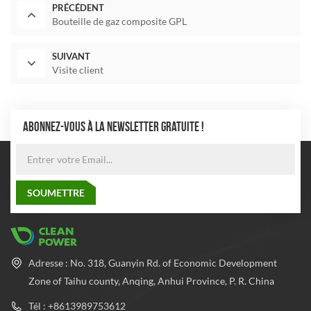
PRÉCÉDENT
Bouteille de gaz composite GPL
SUIVANT
Visite client
ABONNEZ-VOUS À LA NEWSLETTER GRATUITE !
Adresse : No. 318, Guanyin Rd. of Economic Development
Zone of Taihu county, Anqing, Anhui Province, P. R. China
Tél : +8613989753612