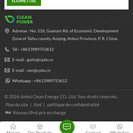
Adresse : No. 318, Guanyin Rd. of Economic Development
Zone of Taihu county, Anqing, Anhui Province, P. R. China
Tél : +8613989753612
E-mail : gulin@cpte.cn
E-mail : ven@cpte.cn
Whatsapp : +8613989753612
© 2026 Anhui Clean Energy CO., Ltd. Tous droits réservés .
Plan du site
|
Xml
|
politique de confidentialité
Réseau IPv6 pris en charge
Maison
Des Produits
Contact
WhatsApp