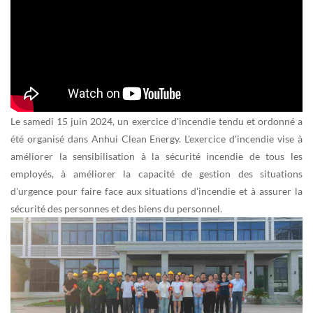
Le samedi 15 juin 2024, un exercice d'incendie tendu et ordonné a
été organisé dans Anhui Clean Energy. L'exercice d'incendie vise à
améliorer la sensibilisation à la sécurité incendie de tous les
employés, à améliorer la capacité de gestion des situations
d'urgence pour faire face aux situations d'incendie et à assurer la
sécurité des personnes et des biens du personnel.