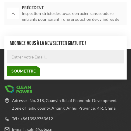
PRÉCÉDENT
Inspection stricte des tuyaux en acier sans soudure
entrants pour garantir une production de cylindres de
haute qualité
ABONNEZ-VOUS À LA NEWSLETTER GRATUITE !
Adresse : No. 318, Guanyin Rd. of Economic Development
Zone of Taihu county, Anqing, Anhui Province, P. R. China
Tél : +8613989753612
E-mail : gulin@cpte.cn