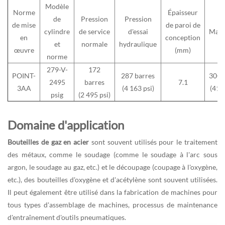
Modèle
Norme
Épaisseur
de
Pression
Pression
de mise
de paroi de
cylindre
de service
d'essai
Maté
en
conception
et
normale
hydraulique
œuvre
(mm)
norme
279-V-
172
POINT-
287 barres
30C
2495
barres
7.1
3AA
(4 163 psi)
(413
psig
(2 495 psi)
Domaine d'application
Bouteilles de gaz en acier
sont souvent utilisés pour le traitement
des métaux, comme le soudage (comme le soudage à l'arc sous
argon, le soudage au gaz, etc.) et le découpage (coupage à l'oxygène,
etc.), des bouteilles d'oxygène et d'acétylène sont souvent utilisées.
Il peut également être utilisé dans la fabrication de machines pour
tous types d'assemblage de machines, processus de maintenance
d'entraînement d'outils pneumatiques.