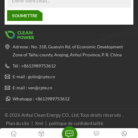
Adresse : No. 318, Guanyin Rd. of Economic Development
Zone of Taihu county, Anqing, Anhui Province, P. R. China
Tél : +8613989753612
E-mail : gulin@cpte.cn
E-mail : ven@cpte.cn
Whatsapp : +8613989753612
© 2026 Anhui Clean Energy CO., Ltd. Tous droits réservés .
Plan du site
|
Xml
|
politique de confidentialité
Réseau IPv6 pris en charge