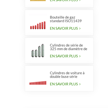
Bouteille de gaz
standard ISO11439
série 406, type 1
EN SAVOIR PLUS
Cylindres de série de
325 mm de diamètre de
haute qualité pour
véhicules
EN SAVOIR PLUS
Cylindres de voiture à
double buse série
diamètre 406 mm
EN SAVOIR PLUS