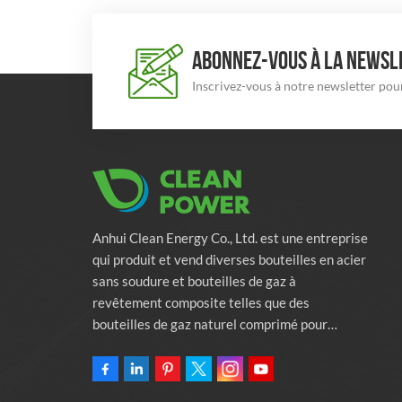
ABONNEZ-VOUS À LA NEWSLE
Inscrivez-vous à notre newsletter pour
Anhui Clean Energy Co., Ltd. est une entreprise
qui produit et vend diverses bouteilles en acier
sans soudure et bouteilles de gaz à
revêtement composite telles que des
bouteilles de gaz naturel comprimé pour
véhicules, des bouteilles de gaz industriels et
des bouteilles de lutte contre l'incendie.
L'entreprise s'engage à fournir des solutions