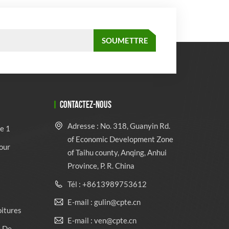
CONTACTEZ-NOUS
Adresse : No. 318, Guanyin Rd.
e 1
of Economic Development Zone
our
of Taihu county, Anqing, Anhui
Province, P. R. China
Tél : +8613989753612
E-mail : gulin@cpte.cn
oitures
E-mail : ven@cpte.cn
e De