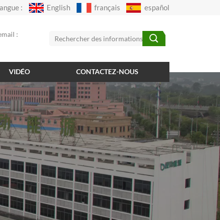
angue :
English
français
español
mail :
VIDÉO
CONTACTEZ-NOUS