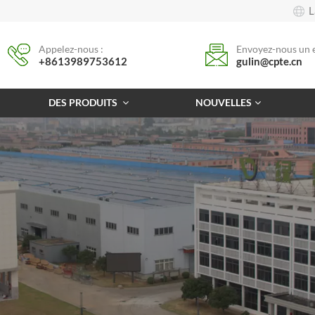
L
Appelez-nous :
Envoyez-nous un e
+8613989753612
gulin@cpte.cn
DES PRODUITS
NOUVELLES