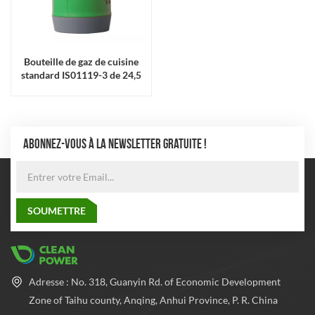
Bouteille de gaz de cuisine
standard IS01119-3 de 24,5
kg en vente
ABONNEZ-VOUS À LA NEWSLETTER GRATUITE !
Adresse : No. 318, Guanyin Rd. of Economic Development
Zone of Taihu county, Anqing, Anhui Province, P. R. China