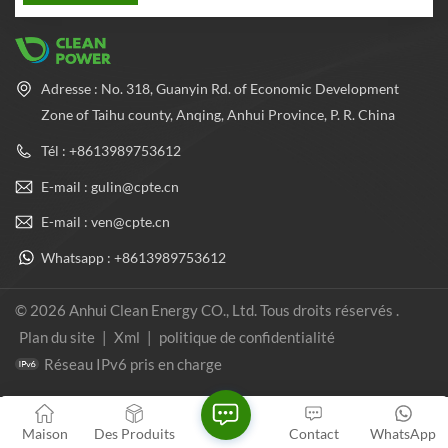
Adresse : No. 318, Guanyin Rd. of Economic Development
Zone of Taihu county, Anqing, Anhui Province, P. R. China
Tél : +8613989753612
E-mail : gulin@cpte.cn
E-mail : ven@cpte.cn
Whatsapp : +8613989753612
© 2026 Anhui Clean Energy CO., Ltd. Tous droits réservés .
Plan du site
|
Xml
|
politique de confidentialité
Réseau IPv6 pris en charge
Maison
Des Produits
Contact
WhatsApp