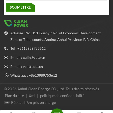
Adresse : No. 318, Guanyin Rd. of Economic Development
Zone of Taihu county, Anqing, Anhui Province, P. R. China
Tél : +8613989753612
E-mail : gulin@cpte.cn
E-mail : ven@cpte.cn
Whatsapp : +8613989753612
© 2026 Anhui Clean Energy CO., Ltd. Tous droits réservés .
Plan du site
|
Xml
|
politique de confidentialité
Réseau IPv6 pris en charge