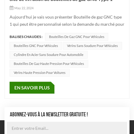
May 22, 2024
Aujourd'hui je vais vous présenter Bouteille de gaz GNC type
1 qui peut être personnalisé selon la demande du marché pour
la couleur d'apparence du produit qui peut être personnalisée
BALISES CHAUDES :
Bouteilles De Gaz GNC Pour Véhicules
en fonction la demande du marché pour la couleur
d'apparence du pro...
Bouteilles GNC Pour Véhicules
Vérins Sans Soudure Pour Véhicules
Cylindre En Acier Sans Soudure Pour Automobile
Bouteilles De Gaz Haute Pression Pour Véhicules
Vérins Haute Pression Pour Voitures
EN SAVOIR PLUS
ABONNEZ-VOUS À LA NEWSLETTER GRATUITE !