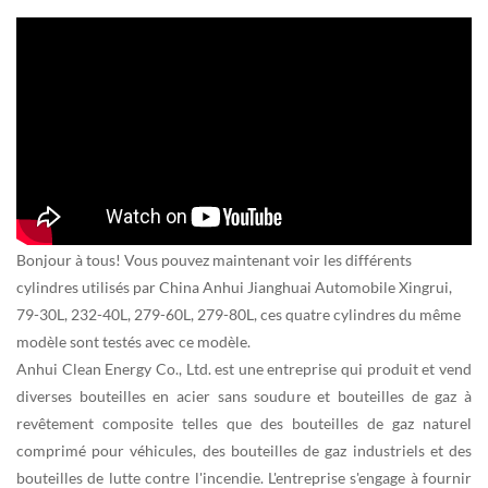
Bonjour à tous! Vous pouvez maintenant voir les différents
cylindres utilisés par China Anhui Jianghuai Automobile Xingrui,
79-30L, 232-40L, 279-60L, 279-80L, ces quatre cylindres du même
modèle sont testés avec ce modèle.
Anhui Clean Energy Co., Ltd. est une entreprise qui produit et vend
diverses bouteilles en acier sans soudure et bouteilles de gaz à
revêtement composite telles que des bouteilles de gaz naturel
comprimé pour véhicules, des bouteilles de gaz industriels et des
bouteilles de lutte contre l'incendie. L'entreprise s'engage à fournir