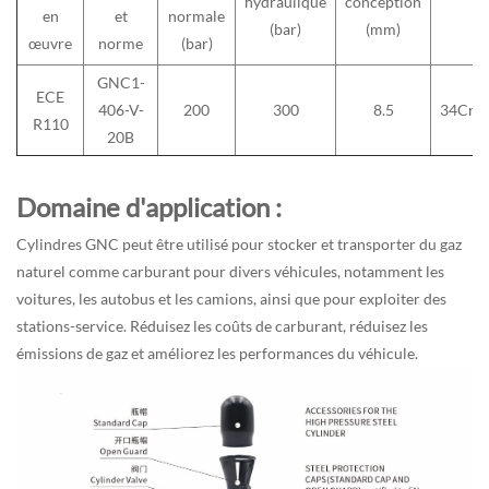
hydraulique
conception
en
et
normale
(bar)
(mm)
œuvre
norme
(bar)
GNC1-
ECE
406-V-
200
300
8.5
34CrM
R110
20B
Domaine d'application :
Cylindres GNC
peut être utilisé pour stocker et transporter du gaz
naturel comme carburant pour divers véhicules, notamment les
voitures, les autobus et les camions, ainsi que pour exploiter des
stations-service. Réduisez les coûts de carburant, réduisez les
émissions de gaz et améliorez les performances du véhicule.