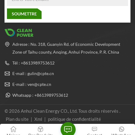
avancé pour équilibrer la
pression à l'intérieur et à
l'extérieur du cylindre, ce qui
améliore considérablement
les performances de sécurité
et la fiabilité du cylindre.
Adresse : No. 318, Guanyin Rd. of Economic Development
Zone of Taihu county, Anqing, Anhui Province, P. R. China
Tél : +8613989753612
E-mail : gulin@cpte.cn
E-mail : ven@cpte.cn
Whatsapp : +8613989753612
© 2026 Anhui Clean Energy CO., Ltd. Tous droits réservés .
Plan du site
|
Xml
|
politique de confidentialité
Réseau IPv6 pris en charge