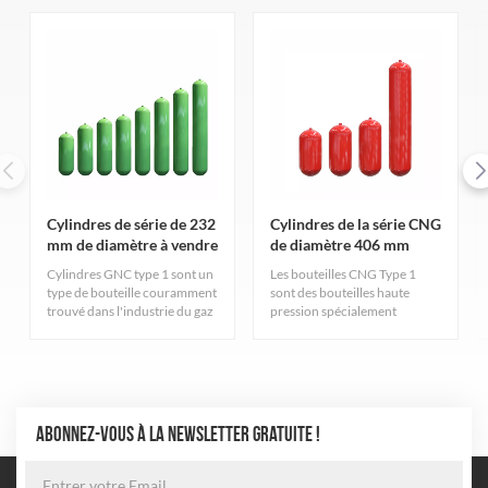
Cylindres de série de 232
Cylindres de la série CNG
mm de diamètre à vendre
de diamètre 406 mm
Cylindres GNC type 1 sont un
Les bouteilles CNG Type 1
type de bouteille couramment
sont des bouteilles haute
trouvé dans l'industrie du gaz
pression spécialement
naturel. Ils sont
conçues pour le stockage de
principalement destinés au
gaz naturel comprimé,
stockage du gaz naturel
soigneusement conçues et
comprimé et respectent des
rigoureusement fabriquées
normes de qualité strictes.
pour garantir une excellente
durabilité et sécurité. Le
ABONNEZ-VOUS À LA NEWSLETTER GRATUITE !
cylindre adopte le processus
de fabrication de tuyaux en
acier sans soudure le plus