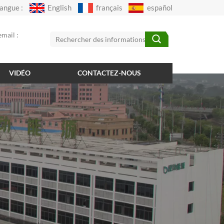
angue :
English
français
español
mail :
VIDÉO
CONTACTEZ-NOUS