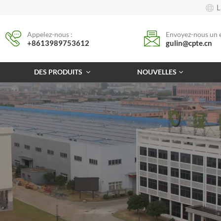
L
Appelez-nous :
Envoyez-nous un e
+8613989753612
gulin@cpte.cn
DES PRODUITS
NOUVELLES