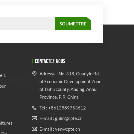
CONTACTEZ-NOUS
Adresse : No. 318, Guanyin Rd.
e 1
of Economic Development Zone
our
of Taihu county, Anqing, Anhui
Province, P. R. China
Tél : +8613989753612
E-mail : gulin@cpte.cn
oitures
E-mail : ven@cpte.cn
e De