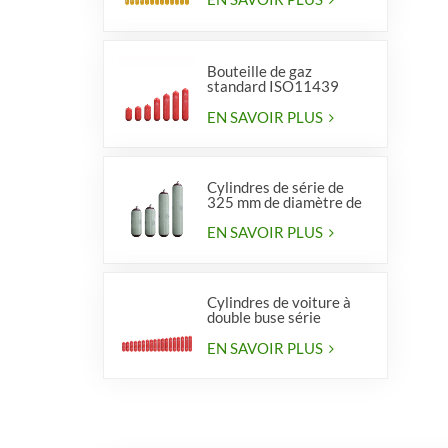
Bouteille de gaz
standard ISO11439
série 406, type 1
EN SAVOIR PLUS
Cylindres de série de
325 mm de diamètre de
haute qualité pour
véhicules
EN SAVOIR PLUS
Cylindres de voiture à
double buse série
diamètre 406 mm
EN SAVOIR PLUS