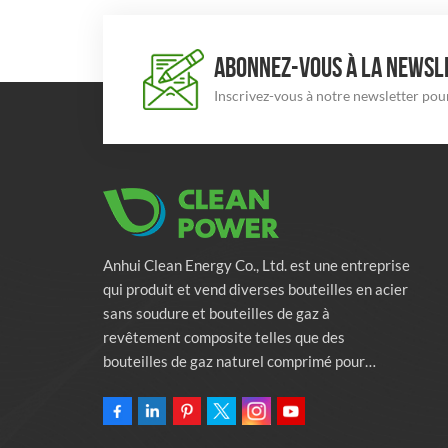
ABONNEZ-VOUS À LA NEWSLE
Inscrivez-vous à notre newsletter pour
Anhui Clean Energy Co., Ltd. est une entreprise
qui produit et vend diverses bouteilles en acier
sans soudure et bouteilles de gaz à
revêtement composite telles que des
bouteilles de gaz naturel comprimé pour
véhicules, des bouteilles de gaz industriels et
des bouteilles de lutte contre l'incendie.
L'entreprise s'engage à fournir des solutions