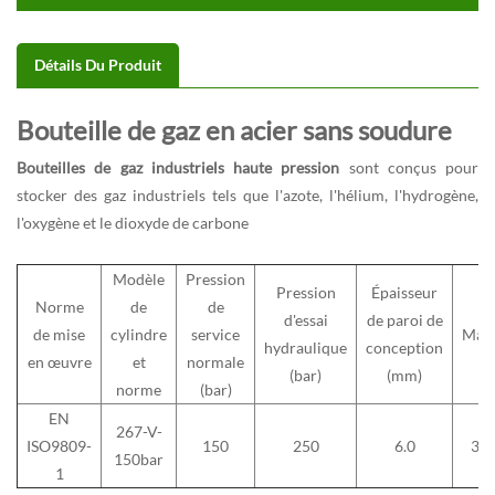
Détails Du Produit
Bouteille de gaz en acier sans soudure
Bouteilles de gaz industriels haute pression
sont conçus pour
stocker des gaz industriels tels que l'azote, l'hélium, l'hydrogène,
l'oxygène et le dioxyde de carbone
Modèle
Pression
Pression
Épaisseur
Norme
de
de
d'essai
de paroi de
de mise
cylindre
service
Maté
hydraulique
conception
en œuvre
et
normale
(bar)
(mm)
norme
(bar)
EN
267-V-
ISO9809-
150
250
6.0
37
150bar
1