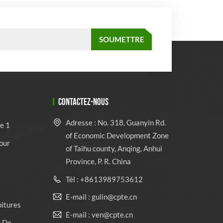
CONTACTEZ-NOUS
Adresse : No. 318, Guanyin Rd.
e 1
of Economic Development Zone
our
of Taihu county, Anqing, Anhui
Province, P. R. China
Tél : +8613989753612
E-mail : gulin@cpte.cn
oitures
E-mail : ven@cpte.cn
e De