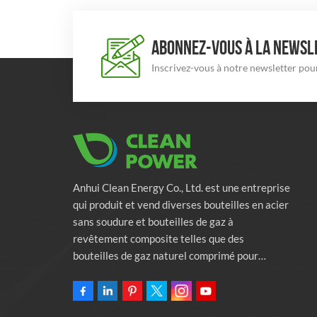
ABONNEZ-VOUS À LA NEWSLE
Inscrivez-vous à notre newsletter pour
Anhui Clean Energy Co., Ltd. est une entreprise
qui produit et vend diverses bouteilles en acier
sans soudure et bouteilles de gaz à
revêtement composite telles que des
bouteilles de gaz naturel comprimé pour
véhicules, des bouteilles de gaz industriels et
des bouteilles de lutte contre l'incendie.
L'entreprise s'engage à fournir des solutions