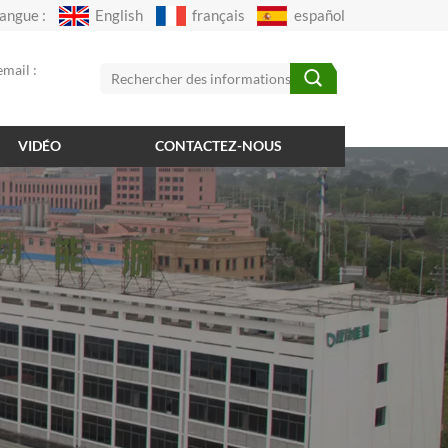
angue :
English
français
español
mail :
VIDÉO
CONTACTEZ-NOUS