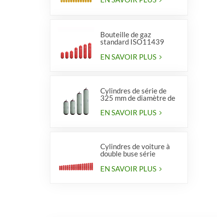
Bouteille de gaz
standard ISO11439
série 406, type 1
EN SAVOIR PLUS
Cylindres de série de
325 mm de diamètre de
haute qualité pour
véhicules
EN SAVOIR PLUS
Cylindres de voiture à
double buse série
diamètre 406 mm
EN SAVOIR PLUS