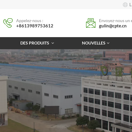
L
Appelez-nous :
Envoyez-nous un e
+8613989753612
gulin@cpte.cn
DES PRODUITS
NOUVELLES