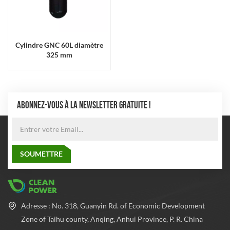
Cylindre GNC 60L diamètre
325 mm
ABONNEZ-VOUS À LA NEWSLETTER GRATUITE !
Adresse : No. 318, Guanyin Rd. of Economic Development
Zone of Taihu county, Anqing, Anhui Province, P. R. China