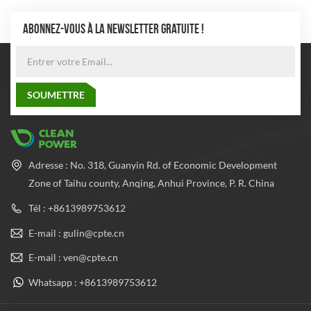
ABONNEZ-VOUS À LA NEWSLETTER GRATUITE !
Adresse : No. 318, Guanyin Rd. of Economic Development
Zone of Taihu county, Anqing, Anhui Province, P. R. China
Tél : +8613989753612
E-mail : gulin@cpte.cn
E-mail : ven@cpte.cn
Whatsapp : +8613989753612