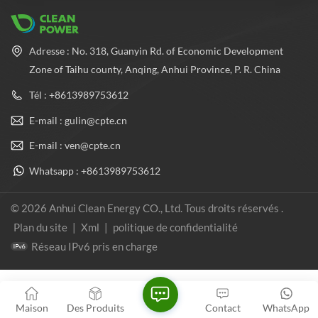
Adresse : No. 318, Guanyin Rd. of Economic Development
Zone of Taihu county, Anqing, Anhui Province, P. R. China
Tél : +8613989753612
E-mail : gulin@cpte.cn
E-mail : ven@cpte.cn
Whatsapp : +8613989753612
© 2026 Anhui Clean Energy CO., Ltd. Tous droits réservés .
Plan du site
|
Xml
|
politique de confidentialité
Réseau IPv6 pris en charge
Maison
Des Produits
Contact
WhatsApp