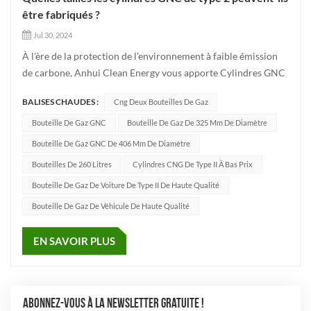
être fabriqués ?
Jul 30, 2024
À l'ère de la protection de l'environnement à faible émission
de carbone, Anhui Clean Energy vous apporte Cylindres GNC
de différentes tailles et d'excellentes performancesChaque
BALISES CHAUDES :
Cng Deux Bouteilles De Gaz
Bouteille de gaz GNC suit strictement les normes
internationales de mise en œuvre ECER110 et ISO11439,
Bouteille De Gaz GNC
Bouteille De Gaz De 325 Mm De Diamètre
excellente qua...
Bouteille De Gaz GNC De 406 Mm De Diamètre
Bouteilles De 260 Litres
Cylindres CNG De Type II À Bas Prix
Bouteille De Gaz De Voiture De Type II De Haute Qualité
Bouteille De Gaz De Véhicule De Haute Qualité
EN SAVOIR PLUS
ABONNEZ-VOUS À LA NEWSLETTER GRATUITE !