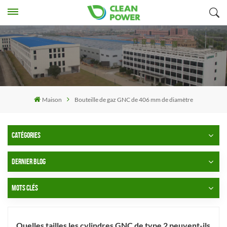
Maison
Bouteille de gaz GNC de 406 mm de diamètre
CATÉGORIES
DERNIER BLOG
MOTS CLÉS
Quelles tailles les cylindres GNC de type 2 peuvent-ils