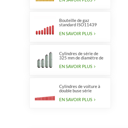
Bouteille de gaz
standard ISO11439
série 406, type 1
EN SAVOIR PLUS
Cylindres de série de
325 mm de diamètre de
haute qualité pour
véhicules
EN SAVOIR PLUS
Cylindres de voiture à
double buse série
diamètre 406 mm
EN SAVOIR PLUS