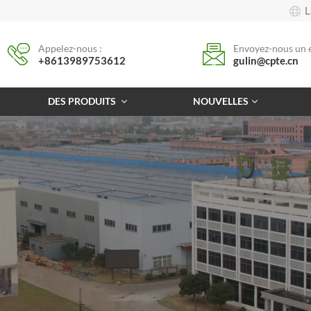
L
Appelez-nous :
Envoyez-nous un e
+8613989753612
gulin@cpte.cn
DES PRODUITS
NOUVELLES