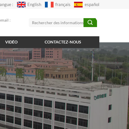
angue :
English
français
español
mail :
VIDÉO
CONTACTEZ-NOUS