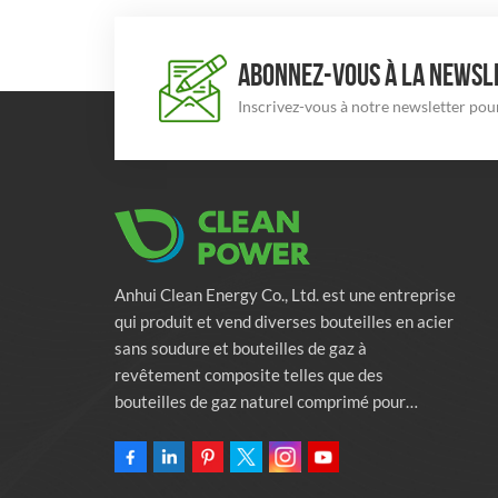
ABONNEZ-VOUS À LA NEWSLE
Inscrivez-vous à notre newsletter pour
Anhui Clean Energy Co., Ltd. est une entreprise
qui produit et vend diverses bouteilles en acier
sans soudure et bouteilles de gaz à
revêtement composite telles que des
bouteilles de gaz naturel comprimé pour
véhicules, des bouteilles de gaz industriels et
des bouteilles de lutte contre l'incendie.
L'entreprise s'engage à fournir des solutions