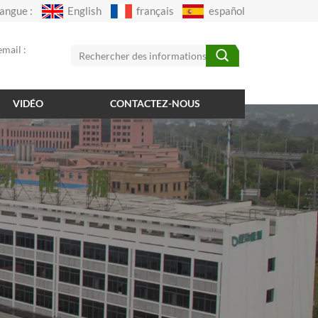
angue :
English
français
español
mail :
VIDÉO
CONTACTEZ-NOUS