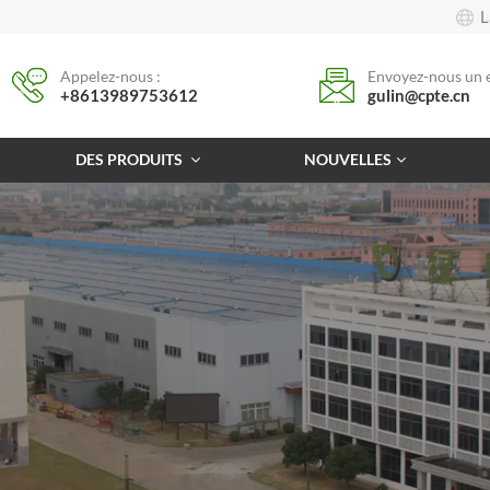
L
Appelez-nous :
Envoyez-nous un e
+8613989753612
gulin@cpte.cn
DES PRODUITS
NOUVELLES