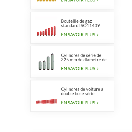
Bouteille de gaz
standard ISO11439
série 406, type 1
EN SAVOIR PLUS
Cylindres de série de
325 mm de diamètre de
haute qualité pour
véhicules
EN SAVOIR PLUS
Cylindres de voiture à
double buse série
diamètre 406 mm
EN SAVOIR PLUS