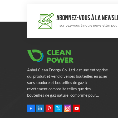
ABONNEZ-VOUS À LA NEWSLE
Inscrivez-vous à notre newsletter pour
Anhui Clean Energy Co., Ltd. est une entreprise
qui produit et vend diverses bouteilles en acier
sans soudure et bouteilles de gaz à
revêtement composite telles que des
bouteilles de gaz naturel comprimé pour
véhicules, des bouteilles de gaz industriels et
des bouteilles de lutte contre l'incendie.
L'entreprise s'engage à fournir des solutions