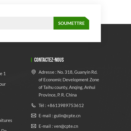
CONTACTEZ-NOUS
Adresse : No. 318, Guanyin Rd.
e 1
of Economic Development Zone
our
of Taihu county, Anqing, Anhui
Province, P. R. China
Tél : +8613989753612
E-mail : gulin@cpte.cn
oitures
E-mail : ven@cpte.cn
e De