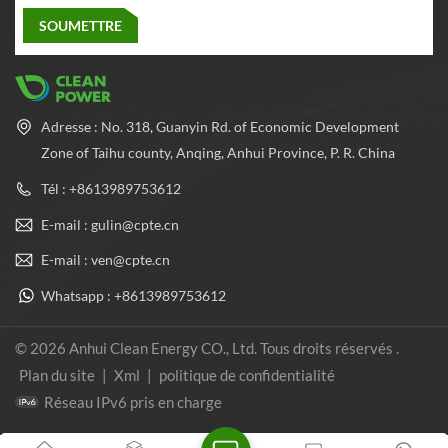
Adresse : No. 318, Guanyin Rd. of Economic Development
Zone of Taihu county, Anqing, Anhui Province, P. R. China
Tél : +8613989753612
E-mail : gulin@cpte.cn
E-mail : ven@cpte.cn
Whatsapp : +8613989753612
© 2026 Anhui Clean Energy CO., Ltd. Tous droits réservés .
Plan du site
|
Xml
|
politique de confidentialité
Réseau IPv6 pris en charge