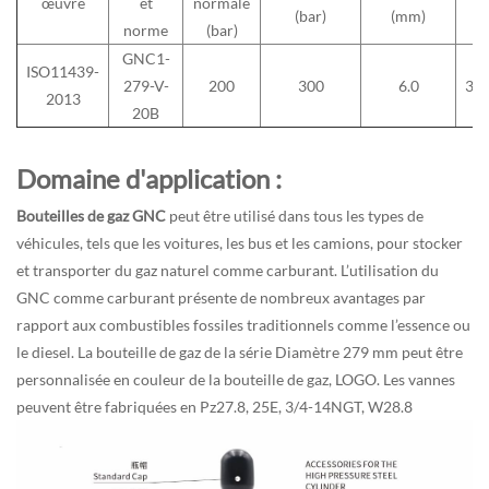
œuvre
et
normale
(bar)
(mm)
norme
(bar)
GNC1-
ISO11439-
279-V-
200
300
6.0
34
2013
20B
Domaine d'application :
Bouteilles de gaz GNC
peut être utilisé dans tous les types de
véhicules, tels que les voitures, les bus et les camions, pour stocker
et transporter du gaz naturel comme carburant. L’utilisation du
GNC comme carburant présente de nombreux avantages par
rapport aux combustibles fossiles traditionnels comme l’essence ou
le diesel. La bouteille de gaz de la série Diamètre 279 mm peut être
personnalisée en couleur de la bouteille de gaz, LOGO. Les vannes
peuvent être fabriquées en Pz27.8, 25E, 3/4-14NGT, W28.8