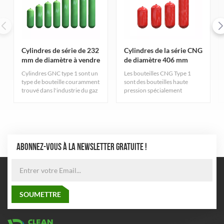
Cylindres de série de 232
Cylindres de la série CNG
mm de diamètre à vendre
de diamètre 406 mm
Cylindres GNC type 1 sont un
Les bouteilles CNG Type 1
type de bouteille couramment
sont des bouteilles haute
trouvé dans l'industrie du gaz
pression spécialement
naturel. Ils sont
conçues pour le stockage de
principalement destinés au
gaz naturel comprimé,
stockage du gaz naturel
soigneusement conçues et
comprimé et respectent des
rigoureusement fabriquées
normes de qualité strictes.
pour garantir une excellente
durabilité et sécurité. Le
ABONNEZ-VOUS À LA NEWSLETTER GRATUITE !
cylindre adopte le processus
de fabrication de tuyaux en
acier sans soudure le plus
avancé pour équilibrer la
pression à l'intérieur et à
l'extérieur du cylindre, ce qui
améliore considérablement
les performances de sécurité
et la fiabilité du cylindre.