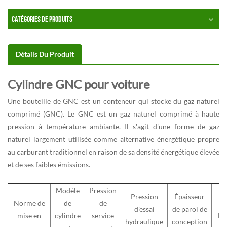
CATÉGORIES DE PRODUITS
Détails Du Produit
Cylindre GNC pour voiture
Une bouteille de GNC est un conteneur qui stocke du gaz naturel
comprimé (GNC). Le GNC est un gaz naturel comprimé à haute
pression à température ambiante. Il s'agit d'une forme de gaz
naturel largement utilisée comme alternative énergétique propre
au carburant traditionnel en raison de sa densité énergétique élevée
et de ses faibles émissions.
Modèle
Pression
Pression
Épaisseur
Norme de
de
de
d'essai
de paroi de
mise en
cylindre
service
Ma
hydraulique
conception