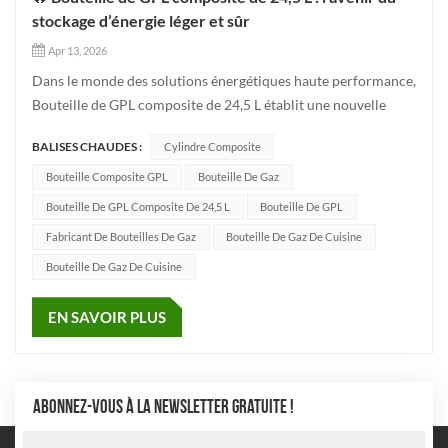
stockage d’énergie léger et sûr
Apr 13, 2026
Dans le monde des solutions énergétiques haute performance,
Bouteille de GPL composite de 24,5 L établit une nouvelle
norme. Que ce soit pour le camping, les cuisines modernes ou
BALISES CHAUDES :
Cylindre Composite
des usages industriels spécialisés, cette bouteille de gaz est
conçue pour offrir une sécurité et une commodité inégalées...
Bouteille Composite GPL
Bouteille De Gaz
Bouteille De GPL Composite De 24,5 L
Bouteille De GPL
Fabricant De Bouteilles De Gaz
Bouteille De Gaz De Cuisine
Bouteille De Gaz De Cuisine
EN SAVOIR PLUS
ABONNEZ-VOUS À LA NEWSLETTER GRATUITE !