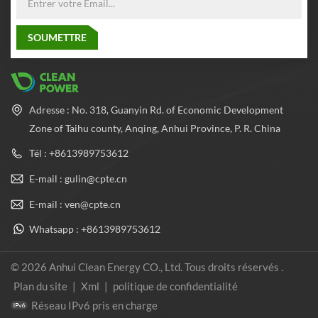
Adresse : No. 318, Guanyin Rd. of Economic Development
Zone of Taihu county, Anqing, Anhui Province, P. R. China
Tél : +8613989753612
E-mail : gulin@cpte.cn
E-mail : ven@cpte.cn
Whatsapp : +8613989753612
© 2026 Anhui Clean Energy CO., Ltd. Tous droits réservés .
Plan du site
|
Xml
|
politique de confidentialité
Réseau IPv6 pris en charge