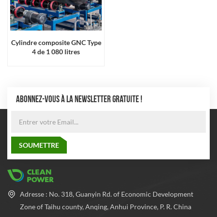
Cylindre composite GNC Type
4 de 1 080 litres
ABONNEZ-VOUS À LA NEWSLETTER GRATUITE !
Adresse : No. 318, Guanyin Rd. of Economic Development
Zone of Taihu county, Anqing, Anhui Province, P. R. China