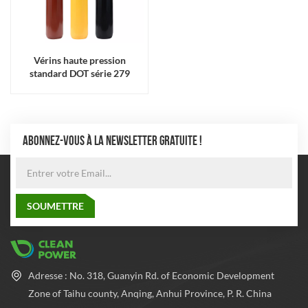
Vérins haute pression
standard DOT série 279
ABONNEZ-VOUS À LA NEWSLETTER GRATUITE !
Adresse : No. 318, Guanyin Rd. of Economic Development
Zone of Taihu county, Anqing, Anhui Province, P. R. China